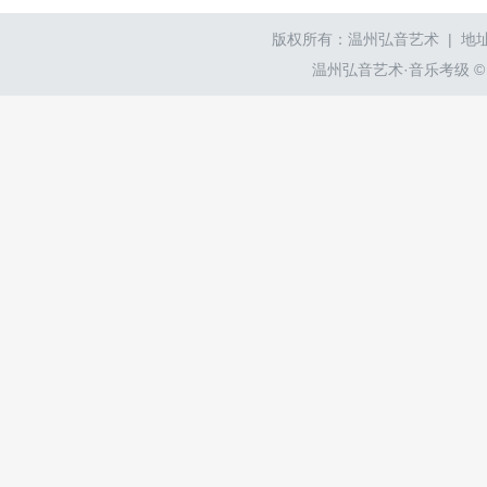
版权所有：温州弘音艺术 | 地址
温州弘音艺术·音乐考级 © wzyyk